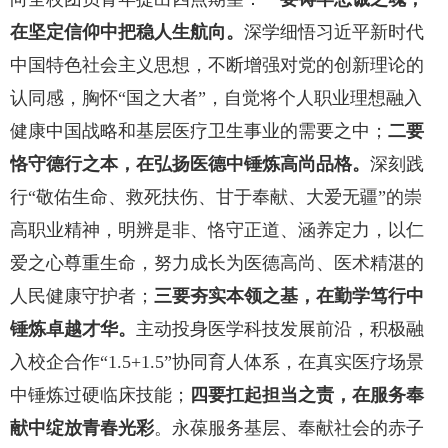
在坚定信仰中把稳人生航向。
深学细悟习近平新时代
中国特色社会主义思想，不断增强对党的创新理论的
认同感，胸怀“国之大者”，自觉将个人职业理想融入
健康中国战略和基层医疗卫生事业的需要之中；
二要
恪守德行之本，在弘扬医德中锤炼高尚品格。
深刻践
行“敬佑生命、救死扶伤、甘于奉献、大爱无疆”的崇
高职业精神，明辨是非、恪守正道、涵养定力，以仁
爱之心尊重生命，努力成长为医德高尚、医术精湛的
人民健康守护者；
三要夯实本领之基，在勤学笃行中
锤炼卓越才华。
主动投身医学科技发展前沿，积极融
入校企合作“1.5+1.5”协同育人体系，在真实医疗场景
中锤炼过硬临床技能；
四要扛起担当之责，在服务奉
献中绽放青春光彩
。永葆服务基层、奉献社会的赤子