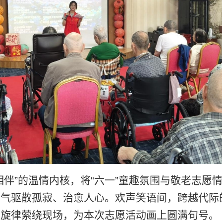
相伴”的温情内核，将“六一”童趣氛围与敬老志愿
朝气驱散孤寂、治愈人心。欢声笑语间，跨越代际
的旋律萦绕现场，为本次志愿活动画上圆满句号。