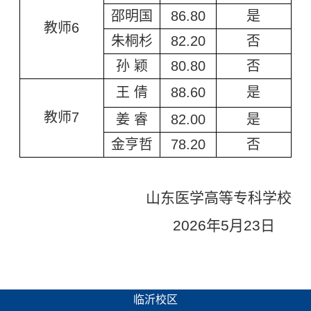
邵明国
86.80
是
教师6
朱桐杉
82.20
否
孙 颖
80.80
否
王 倩
88.60
是
教师7
姜 睿
82.00
是
金亨哲
78.20
否
山东医学高等专科学校
2026年5月23日
临沂校区