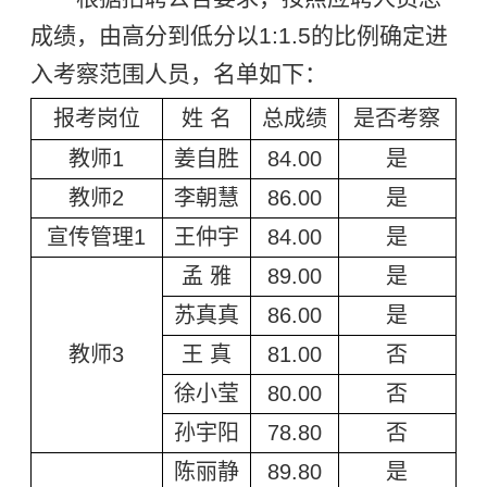
成绩，由高分到低分以1:1.5的比例确定进
入考察范围人员，名单如下：
报考岗位
姓 名
总成绩
是否考察
教师1
姜自胜
84.00
是
教师2
李朝慧
86.00
是
宣传管理1
王仲宇
84.00
是
孟 雅
89.00
是
苏真真
86.00
是
教师3
王 真
81.00
否
徐小莹
80.00
否
孙宇阳
78.80
否
陈丽静
89.80
是