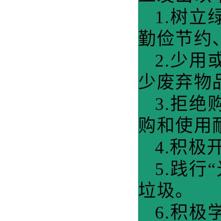
1.树
勤俭节约
2.少
少废弃物
3.拒
购和
使用
4.积
5.践
垃圾。
6.积