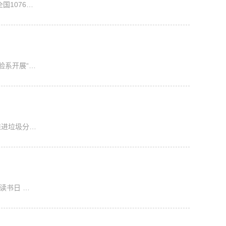
1076…
验系开展“…
推进垃圾分…
读书日 …