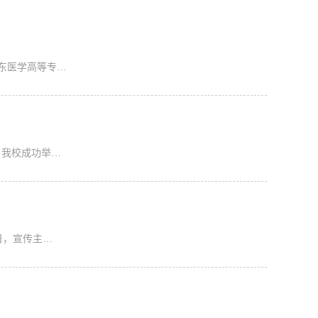
东医学高等专…
，我校成功举…
日，宣传主…