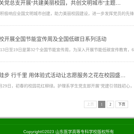
关党总支开展“共建美丽校园，共创文明城市”主题…
积极响应全国文明城市创建，助力美丽校园建设，进一步发挥党员的先锋
校开展全国节能宣传周及全国低碳日系列活动
月13日至19日是第32个全国节能宣传周，为深入开展节能低碳宣传教育，6
跬步 行千里 用体验式活动让志愿服务之花在校园盛…
月29日，初春的校园花红柳绿。护理系学生党支部开展“党建引领践初心
上页
1
2
下页
Copyright©2023 山东医学高等专科学校版权所有