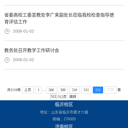
省委高校工委宣教处李广来副处长莅临我校检查指导德
育评估工作
2008-01-02
教务处召开教学工作研讨会
2008-01-02
...
共5119条
上页
1
508
509
510
511
512
下页
第
/512页
跳转
临沂校区
地址：山东省临沂市聚才六路
邮编：276000
济南校区