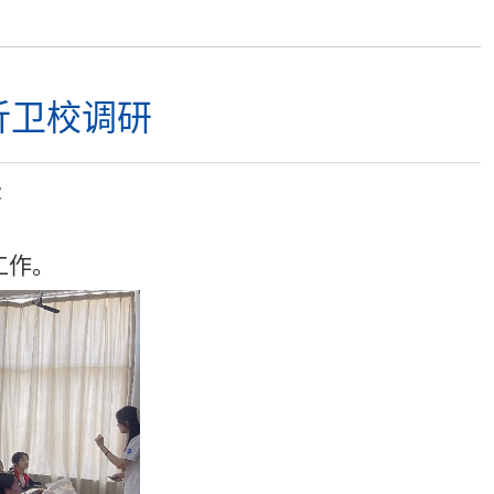
沂卫校调研
次
工作。