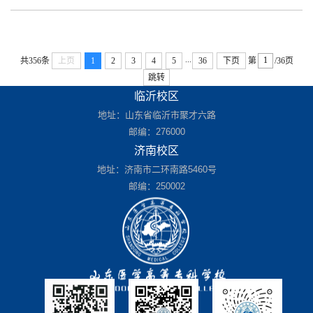
...
共356条
上页
1
2
3
4
5
36
下页
第
/36页
跳转
临沂校区
地址：山东省临沂市聚才六路
邮编：276000
济南校区
地址：济南市二环南路5460号
邮编：250002