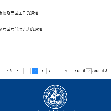
格审核及面试工作的通知
资格考试考前培训班的通知
...
共976条
上页
1
2
3
4
5
98
下页
第
/98页
跳转