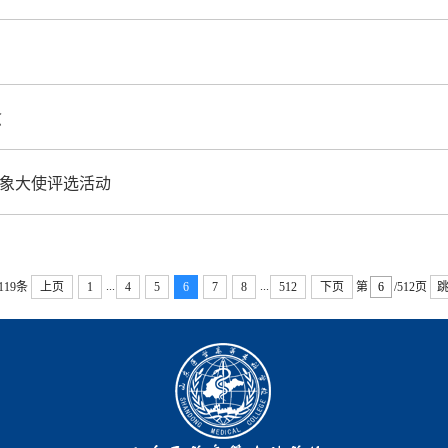
愈
形象大使评选活动
...
...
119条
上页
1
4
5
6
7
8
512
下页
第
/512页