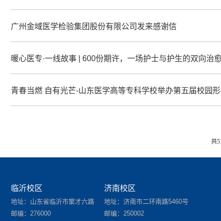
广州金域医学检验集团股份有限公司发来感谢信
暖心医专·一线故事 | 600份期许，一场护士与护生的双向治
青春当燃 自有光芒-山东医学高等专科学校举办第五届校园
共5
临沂校区
济南校区
地址：山东省临沂市聚才六路
地址：济南市二环南路5460号
邮编：276000
邮编：250002